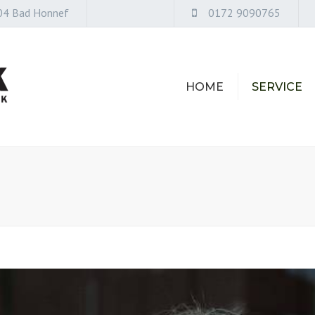
04 Bad Honnef
0172 9090765
HOME
SERVICE
UMZÜGE
LAGERUNG
LOGISTIK
TRANSPORT
KUNST UND
ANTIQUITÄTEN