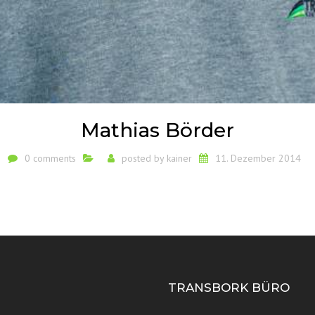
Mathias Börder
0 comments
posted by
kainer
11. Dezember 2014
Ü
TRANSBORK BÜRO