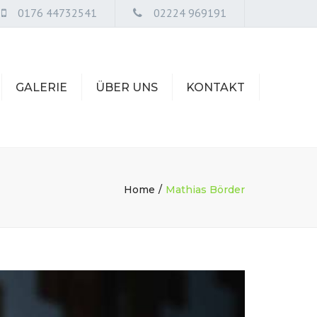
0176 44732541
02224 969191
GALERIE
ÜBER UNS
KONTAKT
STELLENANZEIGEN
Home
Mathias Börder