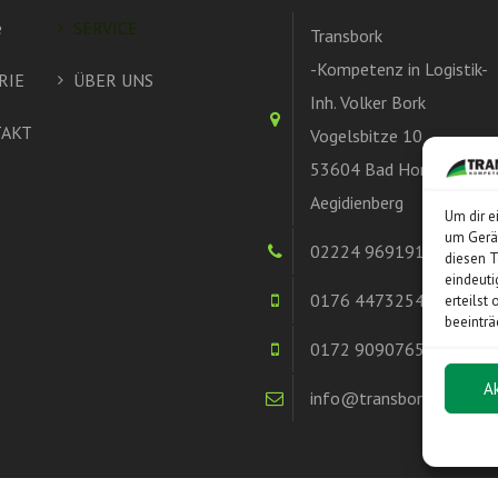
e
SERVICE
Transbork
-Kompetenz in Logistik-
RIE
ÜBER UNS
Inh. Volker Bork
AKT
Vogelsbitze 10
53604 Bad Honnef -
Aegidienberg
Um dir e
um Gerät
02224 969191
diesen T
eindeuti
0176 44732541
erteilst
beeinträ
0172 9090765
A
info@transbork.de