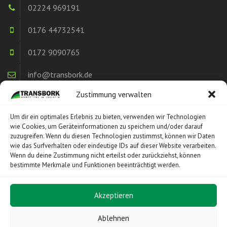
02224 969191
0176 44732541
0172 9090765
info@transbork.de
Zustimmung verwalten
BÜRO ZEITEN
Um dir ein optimales Erlebnis zu bieten, verwenden wir Technologien
wie Cookies, um Geräteinformationen zu speichern und/oder darauf
Wir sind 7 Tage die Woche für Sie da. Kontaktieren Sie uns.
zuzugreifen. Wenn du diesen Technologien zustimmst, können wir Daten
wie das Surfverhalten oder eindeutige IDs auf dieser Website verarbeiten.
Wenn du deine Zustimmung nicht erteilst oder zurückziehst, können
bestimmte Merkmale und Funktionen beeinträchtigt werden.
Mo-Fr 8-20 Uhr / Sa 10-16 / So 10-12
Akzeptieren
Ablehnen