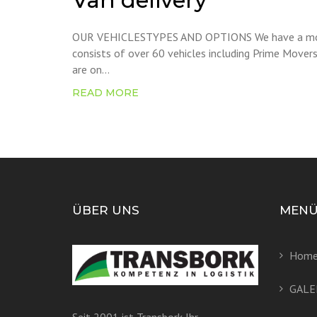
OUR VEHICLESTYPES AND OPTIONS We have a modern
consists of over 60 vehicles including Prime Movers, 
are on...
READ MORE
ÜBER UNS
MEN
Hom
GALE
Seit 2001 ist Transbork Ihr