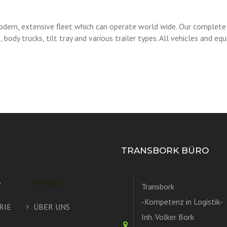
, extensive fleet which can operate world wide. Our complete 
body trucks, tilt tray and various trailer types. All vehicles and e
Ü
TRANSBORK BÜRO
e
SERVICE
Transbork
-Kompetenz in Logistik-
RIE
ÜBER UNS
Inh. Volker Bork