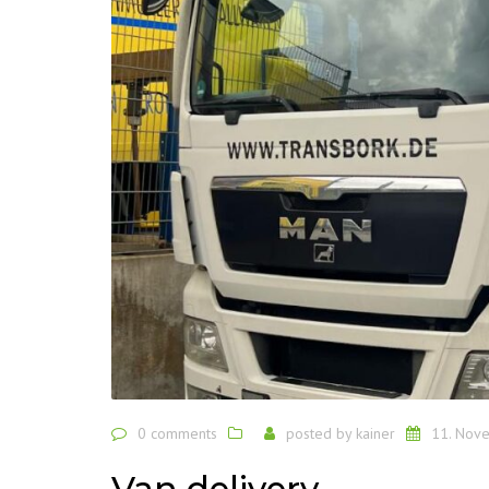
0 comments
posted by
kainer
11. Nov
Van delivery