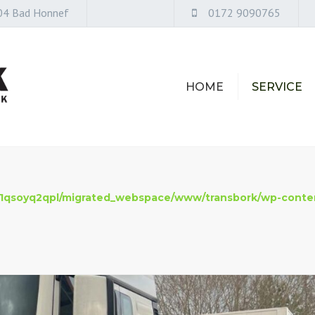
04 Bad Honnef
0172 9090765
HOME
SERVICE
UMZÜGE
LAGERUNG
LOGISTIK
TRANSPORT
1qsoyq2qpl/migrated_webspace/www/transbork/wp-conten
KUNST UND
ANTIQUITÄTEN