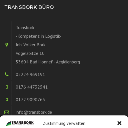
TRANSBORK BÜRO
Transbork
-Kompetenz in Logistik-
Inh. Volker Bork
Vogelsbitze 10
53604 Bad Honnef - Aegidienberg
02224 969191
0176 44732541
0172 9090765
info@transbork.de
Zustimmung verwalten