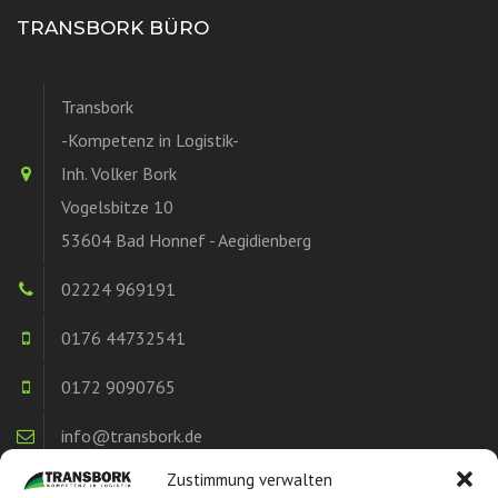
TRANSBORK BÜRO
Transbork
-Kompetenz in Logistik-
Inh. Volker Bork
Vogelsbitze 10
53604 Bad Honnef - Aegidienberg
02224 969191
0176 44732541
0172 9090765
info@transbork.de
Zustimmung verwalten