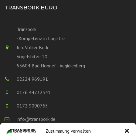
TRANSBORK BÜRO
Transbork
-Kompetenz in Logistik-
Inh. Volker Bork
Vogelsbitze 10
53604 Bad Honnef - Aegidienberg
02224 969191
0176 44732541
0172 9090765
info@transbork.de
Zustimmung verwalten